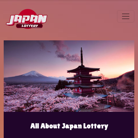
All About Japan Lottery