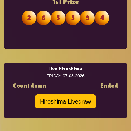
1st Prize
2
6
5
5
9
4
Live Hiroshima
FRIDAY, 07-08-2026
Countdown
Ended
Hiroshima Livedraw