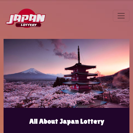
All About Japan Lottery