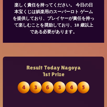
楽しく責任を持ってください。 今日の日
本宝くじは娯楽用のスーパーロト ゲーム
を提供しており、プレイヤーが責任を持っ
て楽しむことを奨励しており、18 歳以上
である必要があります。
Result Today Nagoya
1st Prize
4
3
6
3
4
5