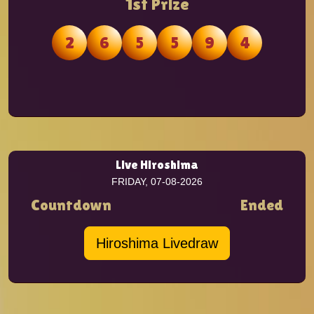
1st Prize
2
6
5
5
9
4
Live Hiroshima
FRIDAY, 07-08-2026
Countdown
Ended
Hiroshima Livedraw