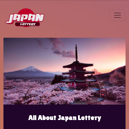
All About Japan Lottery