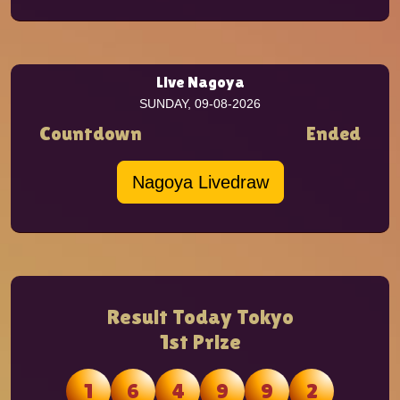
Live Nagoya
SUNDAY, 09-08-2026
Countdown
Ended
Nagoya Livedraw
Result Today Tokyo
1st Prize
1
6
4
9
9
2