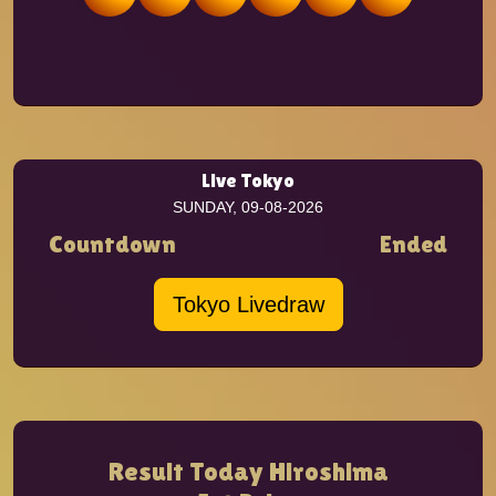
Live Tokyo
SUNDAY, 09-08-2026
Countdown
Ended
Tokyo Livedraw
Result Today Hiroshima