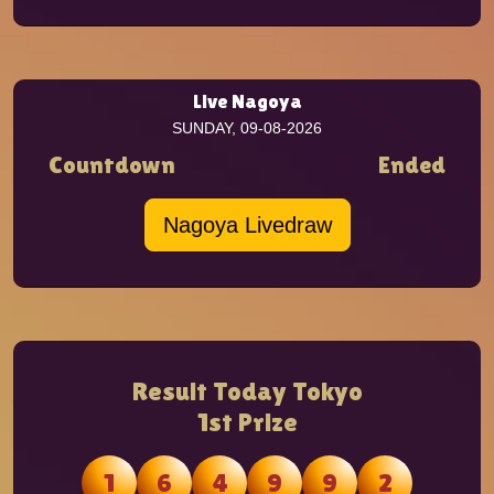
Live Nagoya
SUNDAY, 09-08-2026
Countdown
Ended
Nagoya Livedraw
Result Today Tokyo
1st Prize
1
6
4
9
9
2