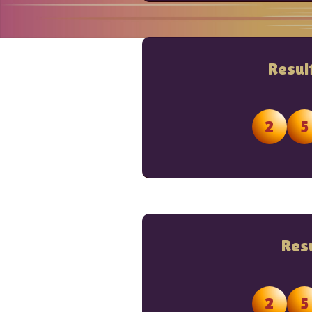
Resul
2
5
Res
2
5