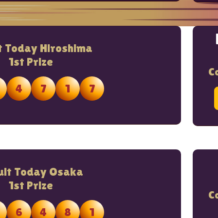
t Today Hiroshima
1st Prize
C
4
7
1
7
ult Today Osaka
1st Prize
C
6
4
8
1