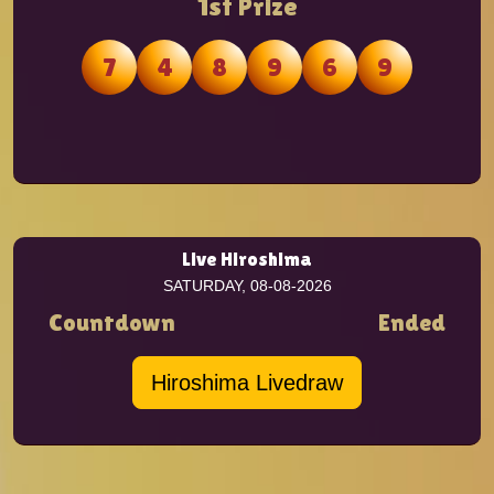
1st Prize
7
4
8
9
6
9
Live Hiroshima
SATURDAY, 08-08-2026
Countdown
Ended
Hiroshima Livedraw